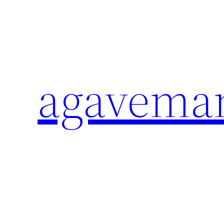
内
容
を
ス
キ
agavema
ッ
プ