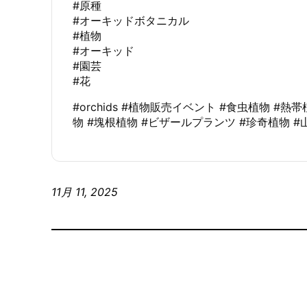
#原種
#オーキッドボタニカル
#植物
#オーキッド
#園芸
#花
#orchids #植物販売イベント #食虫植物 #熱
物 #塊根植物 #ビザールプランツ #珍奇植物 #
11月 11, 2025