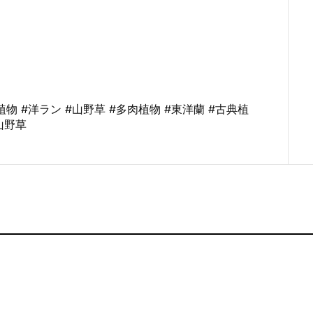
帯植物 #洋ラン #山野草 #多肉植物 #東洋蘭 #古典植
山野草