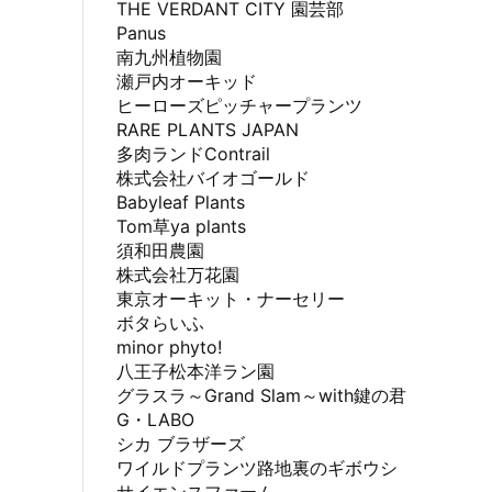
THE VERDANT CITY 園芸部
Panus
南九州植物園
瀬戸内オーキッド
ヒーローズピッチャープランツ
RARE PLANTS JAPAN
多肉ランドContrail
株式会社バイオゴールド
Babyleaf Plants
Tom草ya plants
須和田農園
株式会社万花園
東京オーキット・ナーセリー
ボタらいふ
minor phyto!
八王子松本洋ラン園
グラスラ～Grand Slam～with鍵の君
G・LABO
シカ ブラザーズ
ワイルドプランツ路地裏のギボウシ