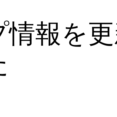
プ情報を更
た