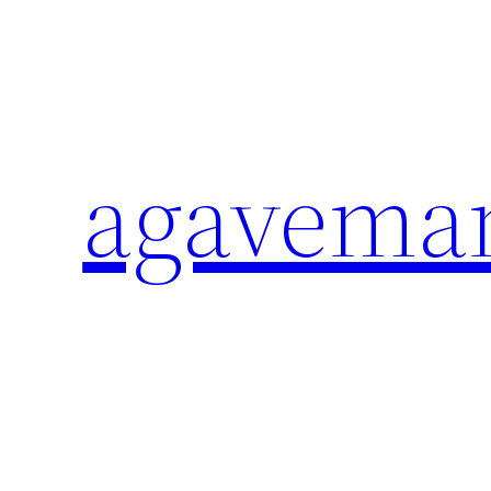
内
容
を
ス
キ
agavema
ッ
プ