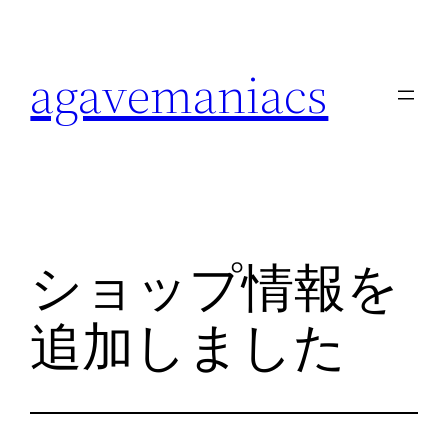
内
容
agavemaniacs
を
ス
キ
ッ
プ
ショップ情報を
追加しました