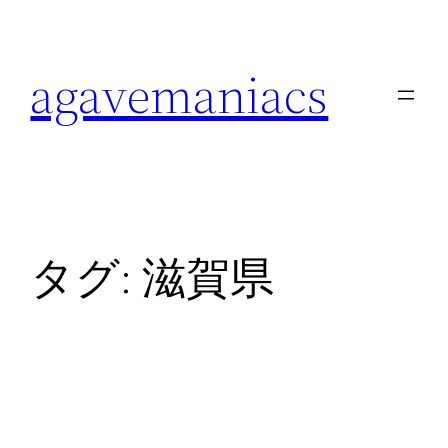
内
容
agavemaniacs
を
ス
キ
ッ
プ
タグ:
滋賀県