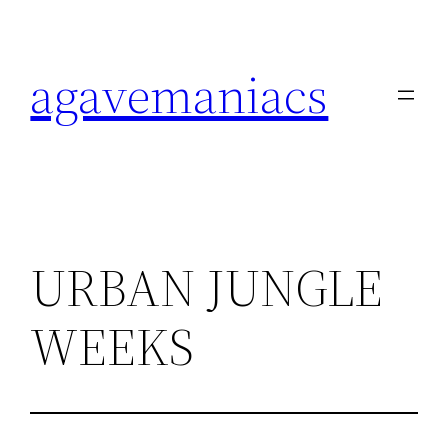
内
容
agavemaniacs
を
ス
キ
ッ
プ
URBAN JUNGLE
WEEKS