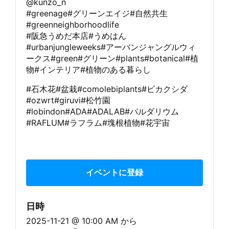
@kunzo_n
#greenage#グリーンエイジ#自然共生
#greenneighborhoodlife
#阪急うめだ本店#うめはん
#urbanjungleweeks#アーバンジャングルウィ
ークス#green#グリーン#plants#botanical#植
物#インテリア#植物のある暮らし
#石木花#盆栽#comolebiplants#ビカクシダ
#ozwrt#giruvi#松竹園
#lobindon#ADA#ADALAB#パルダリウム
#RAFLUM#ラフラム#塊根植物#花宇宙
イベントに登録
日時
2025-11-21 @ 10:00 AM
から