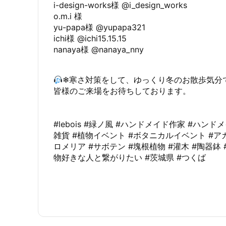
i-design-works様 @i_design_works
o.m.i 様
yu-papa様 @yupapa321
ichi様 @ichi15.15.15
nanaya様 @nanaya_nny
❄寒さ対策をして、ゆっくり冬のお散歩気分
皆様のご来場をお待ちしております。
#lebois #緑ノ風 #ハンドメイド作家 #ハン
雑貨 #植物イベント #ボタニカルイベント #ア
ロメリア #サボテン #塊根植物 #灌木 #陶器鉢 
物好きな人と繋がりたい #茨城県 #つくば