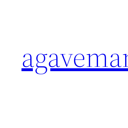
内
容
を
ス
キ
agavema
ッ
プ