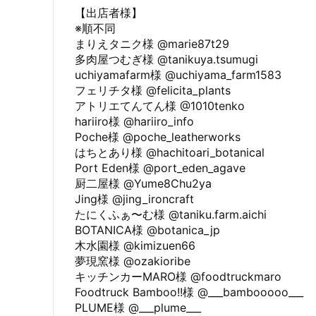
【出店者様】
※順不同
まりえタニク様 @marie87t29
多肉屋つむぎ様 @tanikuya.tsumugi
uchiyamafarm様 @uchiyama_farm1583
フェリチタ様 @felicita_plants
アトリエてんてん様 @1010tenko
hariiro様 @hariiro_info
Poche様 @poche_leatherworks
はちとあり様 @hachitoari_botanical
Port Eden様 @port_eden_agave
厨二屋様 @Yume8Chu2ya
Jing様 @jing_ironcraft
たにくふぁ〜む様 @taniku.farm.aichi
BOTANICA様 @botanica_jp
木水園様 @kimizuen66
夢現窯様 @ozakioribe
キッチンカーMARO様 @foodtruckmaro
Foodtruck Bamboo!!様 @___bambooooo___
PLUME様 @___plume___