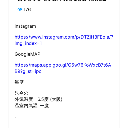
176
Instagram
https://www.Instagram.com/p/DTZjH3FEola/?
img_index=1
GoogleMAP
https://maps.app.goo.gl/G5w76KoWxcB7t6A
B9?g_st=ipc
毎度！
只今の
外気温度 6.5度 (大阪)
温室内気温
度
.
.