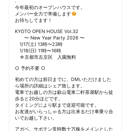
.
今年最初のオープンハウスです。
メンバー全力で準備します
お待ちしてます！
KYOTO OPEN HOUSE Vol.32
〜 New Year Party 2026 〜
1/17(土) 13時〜23時
1/18(日) 11時〜16時
☆京都市左京区 入園無料
○ 予約不要 ○
初めての方は前日までに、DMいただけました
ら場所の詳細はシェア致します。
電車でお越しの方は叡山電車二軒茶屋駅から徒
歩ると20分ほどです。
タイミングにより駅まで送迎可能です。
お友達がいらっしゃる方は出来るだけ車乗り合
いでお越し下さい。
アガベ、サボテン常時数十万株をメインとした