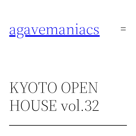
内
容
agavemaniacs
を
ス
キ
ッ
プ
KYOTO OPEN
HOUSE vol.32