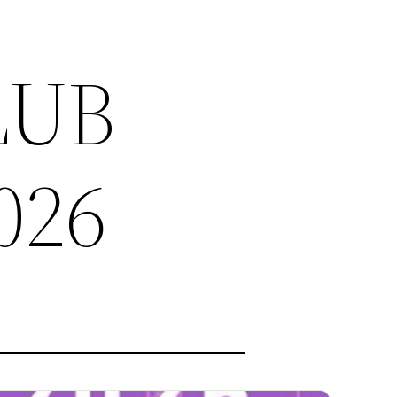
LUB
026