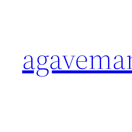
内
容
を
ス
キ
agavema
ッ
プ