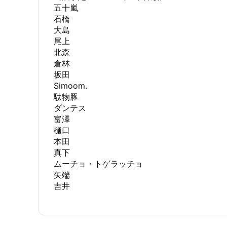
​五十嵐
石橋
大島
尾上
北森
倉林
坂田
Simoom.
駄物豚
ダンテス
富澤
樋口
本田
真下
ムーチョ・トゲラッチョ
矢端
吉井