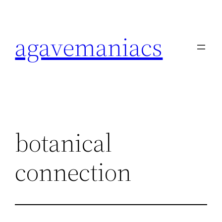
内
容
agavemaniacs
を
ス
キ
ッ
プ
botanical
connection