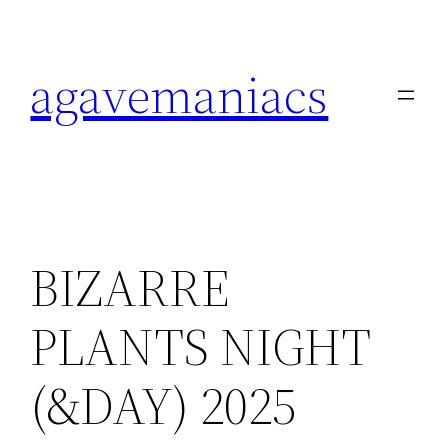
内
容
agavemaniacs
を
ス
キ
ッ
プ
BIZARRE
PLANTS NIGHT
(&DAY) 2025