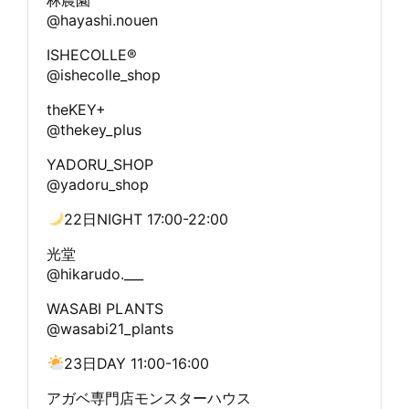
@hayashi.nouen
ISHECOLLE®︎
@ishecolle_shop
theKEY+
@thekey_plus
YADORU_SHOP
@yadoru_shop
22日NIGHT 17:00-22:00
光堂
@hikarudo.___
WASABI PLANTS
@wasabi21_plants
23日DAY 11:00-16:00
アガベ専門店モンスターハウス