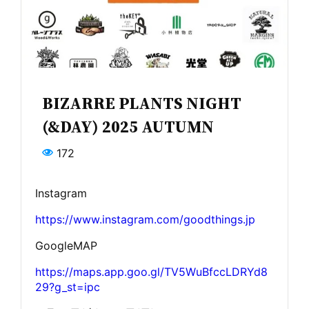
BIZARRE PLANTS NIGHT
(&DAY) 2025 AUTUMN
172
Instagram
https://www.instagram.com/goodthings.jp
GoogleMAP
https://maps.app.goo.gl/TV5WuBfccLDRYd8
29?g_st=ipc