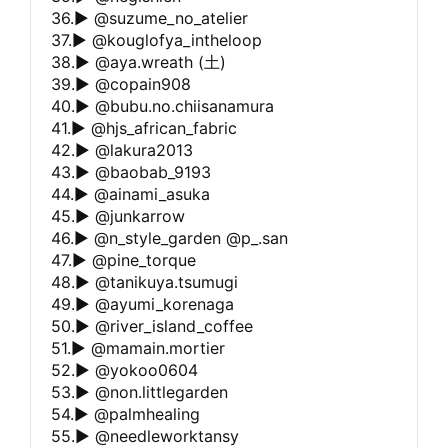
36.▶︎ @suzume_no_atelier
37.▶︎ @kouglofya_intheloop
38.▶︎ @aya.wreath (土)
39.▶︎ @copain908
40.▶︎ @bubu.no.chiisanamura
41.▶︎ @hjs_african_fabric
42.▶︎ @lakura2013
43.▶︎ @baobab_9193
44.▶︎ @ainami_asuka
45.▶︎ @junkarrow
46.▶︎ @n_style_garden @p_.san
47.▶︎ @pine_torque
48.▶︎ @tanikuya.tsumugi
49.▶︎ @ayumi_korenaga
50.▶︎ @river_island_coffee
51.▶︎ @mamain.mortier
52.▶︎ @yokoo0604
53.▶︎ @non.littlegarden
54.▶︎ @palmhealing
55.▶︎ @needleworktansy