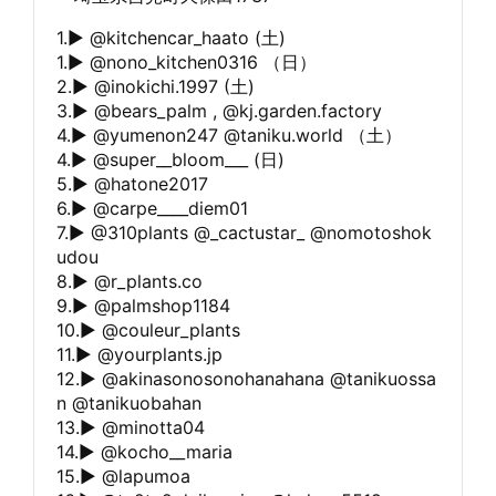
1.▶︎ @kitchencar_haato (土)
1.▶︎ @nono_kitchen0316 （日）
2.▶︎ @inokichi.1997 (土)
3.▶︎ @bears_palm , @kj.garden.factory
4.▶︎ @yumenon247 @taniku.world （土）
4.▶︎ @super__bloom___ (日)
5.▶︎ @hatone2017
6.▶︎ @carpe____diem01
7.▶︎ @310plants @_cactustar_ @nomotoshok
udou
8.▶︎ @r_plants.co
9.▶︎ @palmshop1184
10.▶︎ @couleur_plants
11.▶︎ @yourplants.jp
12.▶︎ @akinasonosonohanahana @tanikuossa
n @tanikuobahan
13.▶︎ @minotta04
14.▶︎ @kocho__maria
15.▶︎ @lapumoa