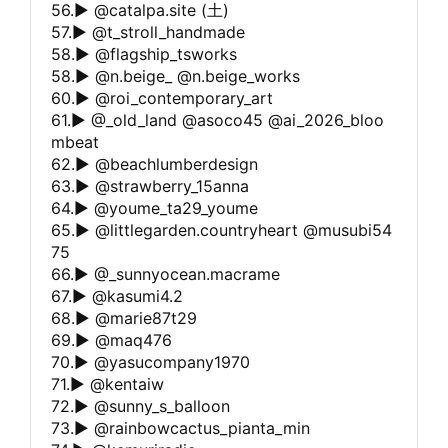
56.▶︎ @catalpa.site (土)
57.▶︎ @t_stroll_handmade
58.▶︎ @flagship_tsworks
58.▶︎ @n.beige_ @n.beige_works
60.▶︎ @roi_contemporary_art
61.▶︎ @_old_land @asoco45 @ai_2026_bloo
mbeat
62.▶︎ @beachlumberdesign
63.▶︎ @strawberry_15anna
64.▶︎ @youme_ta29_youme
65.▶︎ @littlegarden.countryheart @musubi54
75
66.▶︎ @_sunnyocean.macrame
67.▶︎ @kasumi4.2
68.▶︎ @marie87t29
69.▶︎ @maq476
70.▶︎ @yasucompany1970
71.▶︎ @kentaiw
72.▶︎ @sunny_s_balloon
73.▶︎ @rainbowcactus_pianta_min