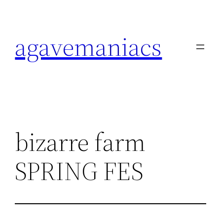
内
容
agavemaniacs
を
ス
キ
ッ
プ
bizarre farm
SPRING FES