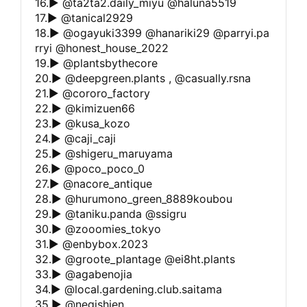
16.▶︎ @ta2ta2.daily_miyu @haluna5519
17.▶︎ @tanical2929
18.▶︎ @ogayuki3399 @hanariki29 @parryi.pa
rryi @honest_house_2022
19.▶︎ @plantsbythecore
20.▶︎ @deepgreen.plants , @casually.rsna
21.▶︎ @cororo_factory
22.▶︎ @kimizuen66
23.▶︎ @kusa_kozo
24.▶︎ @caji_caji
25.▶︎ @shigeru_maruyama
26.▶︎ @poco_poco_0
27.▶︎ @nacore_antique
28.▶︎ @hurumono_green_8889koubou
29.▶︎ @taniku.panda @ssigru
30.▶︎ @zooomies_tokyo
31.▶︎ @enbybox.2023
32.▶︎ @groote_plantage @ei8ht.plants
33.▶︎ @agabenojia
34.▶︎ @local.gardening.club.saitama
35.▶︎ @negishien