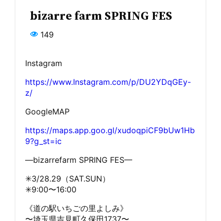
bizarre farm SPRING FES
149
Instagram
https://www.Instagram.com/p/DU2YDqGEy-
z/
GoogleMAP
https://maps.app.goo.gl/xudoqpiCF9bUw1Hb
9?g_st=ic
—bizarrefarm SPRING FES—
✳︎3/28.29（SAT.SUN）
✳︎9:00〜16:00
《道の駅いちごの里よしみ》
〜埼玉県吉見町久保田1737〜