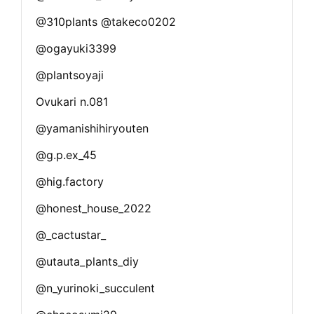
@310plants @takeco0202
@ogayuki3399
@plantsoyaji
Ovukari n.081
@yamanishihiryouten
@g.p.ex_45
@hig.factory
@honest_house_2022
@_cactustar_
@utauta_plants_diy
@n_yurinoki_succulent