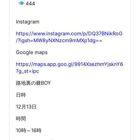
444
Instagram
https://www.instagram.com/p/DQ37BNikRoG
/?igsh=MW8yNXNzcm9mMXp1dg==
Google maps
https://maps.app.goo.gl/9914XsezhmYjsknY6
?g_st=ipc
路地裏の棘BOY
日時
12月13日
時間
10時～16時