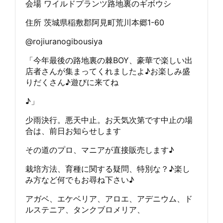
会場 ワイルドプランツ路地裏のギボウシ
住所 茨城県稲敷郡阿見町荒川本郷1-60
@rojiuranogibousiya
「今年最後の路地裏の棘BOY、豪華で楽しい出
店者さんが集まってくれましたよ♪お楽しみ盛
りだくさん♪遊びに来てね
♪」
少雨決行。悪天中止。お天気次第です中止の場
合は、前日お知らせします
その道のプロ、マニアが直接販売します♪
栽培方法、育種に関する疑問、特別な？♪楽し
み方など何でもお尋ね下さい♪
アガベ、エケベリア、アロエ、アデニウム、ド
ルステニア、タンクブロメリア、