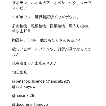
サボテン、ハオルチア、オベサ、シダ、ユーフ
ォルビア、イ
ワギボウシ、世界初羅紗イワギボウシ、
多肉植物、塊根植物、観葉植物、斑入り植物、
希少山野草、
陶器鉢、3D鉢、他にもたくさんあるよ♪
欲しいビザールプランツ、雑貨が見つかります
よ♪
現在決まった出店者さん♪
13日出店
@petshop_licence @tanical2929
@ssd_keydw
@hanariki29
@decorime_tomoyo