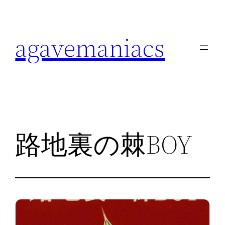
内
容
agavemaniacs
を
ス
キ
ッ
プ
路地裏の棘BOY