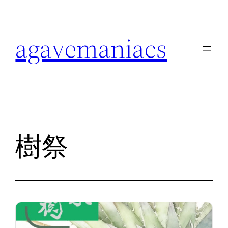
内
容
agavemaniacs
を
ス
キ
ッ
プ
樹祭