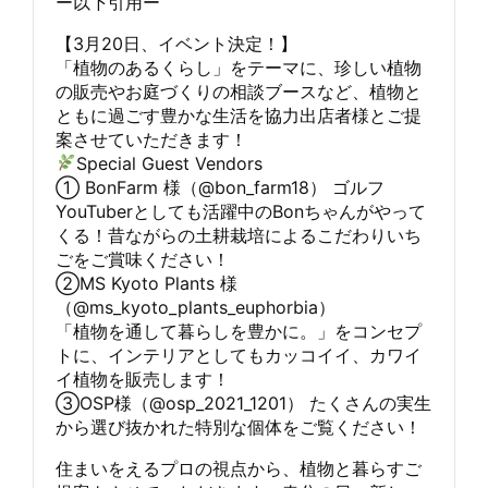
ー以下引用ー
【3月20日、イベント決定！】
「植物のあるくらし」をテーマに、珍しい植物
の販売やお庭づくりの相談ブースなど、植物と
ともに過ごす豊かな生活を協力出店者様とご提
案させていただきます！
Special Guest Vendors
① BonFarm 様（@bon_farm18） ゴルフ
YouTuberとしても活躍中のBonちゃんがやって
くる！昔ながらの土耕栽培によるこだわりいち
ごをご賞味ください！
②MS Kyoto Plants 様
（@ms_kyoto_plants_euphorbia）
「植物を通して暮らしを豊かに。」をコンセプ
トに、インテリアとしてもカッコイイ、カワイ
イ植物を販売します！
③OSP様（@osp_2021_1201） たくさんの実生
から選び抜かれた特別な個体をご覧ください！
住まいをえるプロの視点から、植物と暮らすご