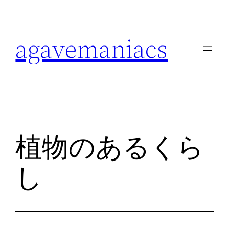
内
容
agavemaniacs
を
ス
キ
ッ
プ
植物のあるくら
し