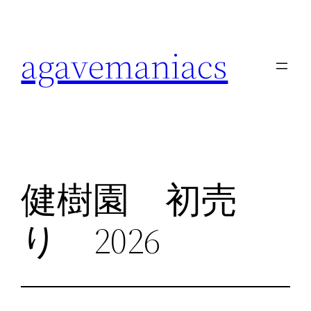
内
容
agavemaniacs
を
ス
キ
ッ
プ
健樹園 初売
り 2026