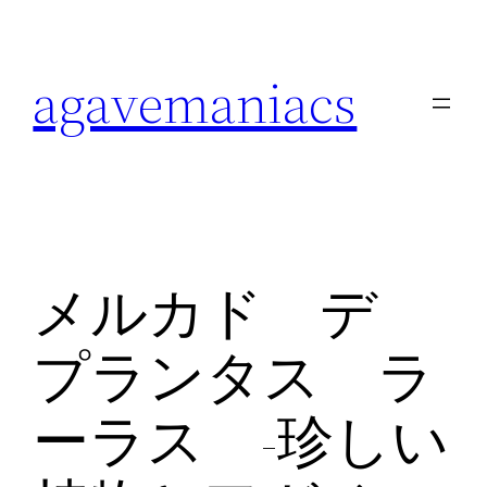
内
容
agavemaniacs
を
ス
キ
ッ
プ
メルカド デ
プランタス ラ
ーラス -珍しい