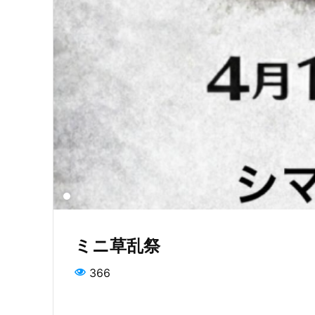
ミニ草乱祭
366