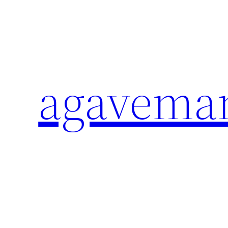
内
容
を
ス
キ
agavema
ッ
プ