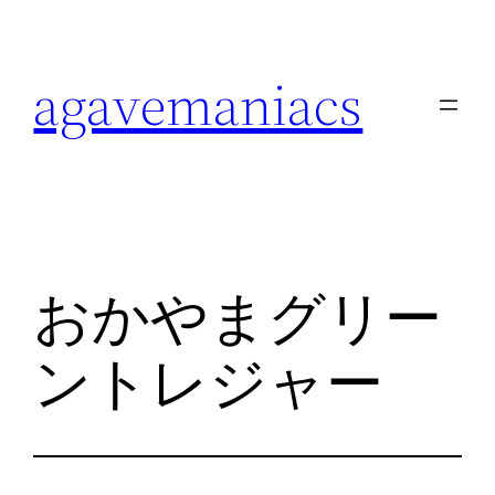
内
容
agavemaniacs
を
ス
キ
ッ
プ
おかやまグリー
ントレジャー