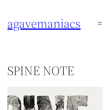
内
容
agavemaniacs
を
ス
キ
ッ
プ
SPINE NOTE