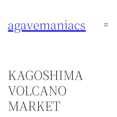
内
容
agavemaniacs
を
ス
キ
ッ
プ
KAGOSHIMA
VOLCANO
MARKET