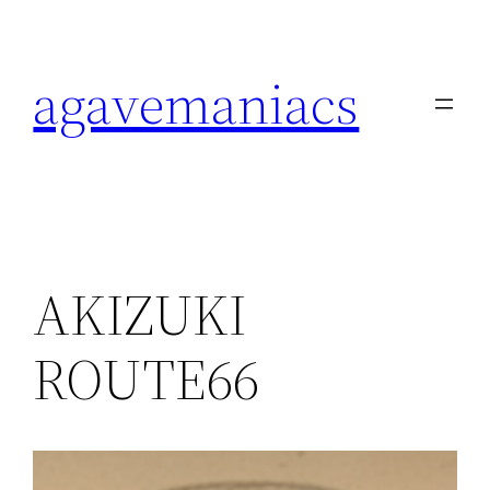
内
容
agavemaniacs
を
ス
キ
ッ
プ
AKIZUKI
ROUTE66