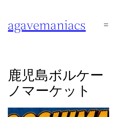
内
容
agavemaniacs
を
ス
キ
ッ
プ
鹿児島ボルケー
ノマーケット