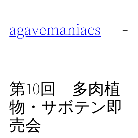
内
容
agavemaniacs
を
ス
キ
ッ
プ
第10回 多肉植
物・サボテン即
売会