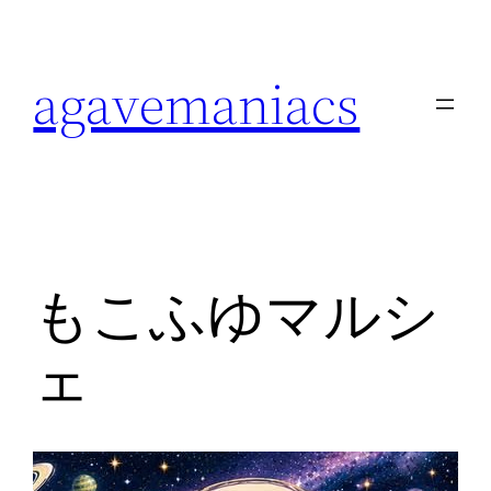
内
容
agavemaniacs
を
ス
キ
ッ
プ
もこふゆマルシ
ェ