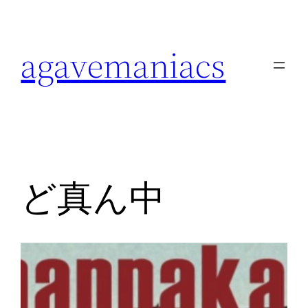
内
容
agavemaniacs
を
ス
キ
ッ
プ
ど真ん中